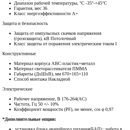
Диапазон рабочей температуры, °С
-35°-+45°C
Гарантия, мес
36
Класс энергоэффективности
A+
Защита и безопасность
Защита от импульсных скачков напряжения
(грозозащита), кВ
Потолочный
Класс защиты от поражения электрическим током
I
Конструктивные
Материал корпуса
АВС-пластик+металл
Материал светорассеивателя
ПММА
Габариты (ДхШхВ), мм
670×165×110
Способ монтажа
Накладной
Электрические
Рабочее напряжение, В
176-264(AC)
Частота, Гц
50 +/- 10%
Коэффициент мощности (PF), не менее, cos φ
0,97
*Дополнительные опции:
установка блока аварийного питания(БАП) : работа в