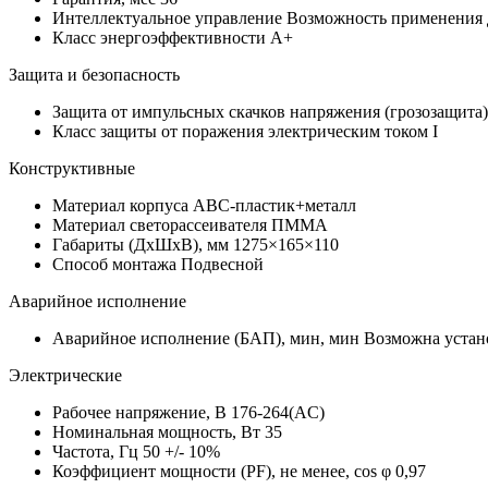
Интеллектуальное управление
Возможность применения
Класс энергоэффективности
A+
Защита и безопасность
Защита от импульсных скачков напряжения (грозозащита
Класс защиты от поражения электрическим током
I
Конструктивные
Материал корпуса
АВС-пластик+металл
Материал светорассеивателя
ПММА
Габариты (ДхШхВ), мм
1275×165×110
Способ монтажа
Подвесной
Аварийное исполнение
Аварийное исполнение (БАП), мин, мин
Возможна устано
Электрические
Рабочее напряжение, В
176-264(AC)
Номинальная мощность, Вт
35
Частота, Гц
50 +/- 10%
Коэффициент мощности (PF), не менее, cos φ
0,97