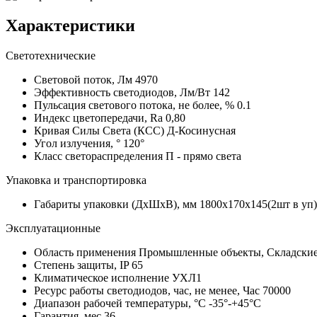
Характеристики
Светотехнические
Световой поток, Лм
4970
Эффективность светодиодов, Лм/Вт
142
Пульсация светового потока, не более, %
0.1
Индекс цветопередачи, Ra
0,80
Кривая Силы Света (КСС)
Д-Косинусная
Угол излучения, °
120°
Класс светораспределения
П - прямо света
Упаковка и транспортировка
Габариты упаковки (ДхШхВ), мм
1800х170х145(2шт в уп)
Эксплуатационные
Область применения
Промышленные объекты, Складские
Степень защиты, IP
65
Климатическое исполнение
УХЛ1
Ресурс работы светодиодов, час, не менее, Час
70000
Диапазон рабочей температуры, °С
-35°-+45°C
Гарантия, мес
36