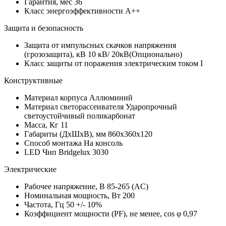
Гарантия, мес
36
Класс энергоэффективности
A++
Защита и безопасность
Защита от импульсных скачков напряжения
(грозозащита), кВ
10 кВ/ 20кВ(Опционально)
Класс защиты от поражения электрическим током
I
Конструктивные
Материал корпуса
Аллюминий
Материал светорассеивателя
Ударопрочный
светоустойчивый поликарбонат
Масса, Кг
11
Габариты (ДхШхВ), мм
860х360х120
Способ монтажа
На консоль
LED Чип
Bridgelux 3030
Электрические
Рабочее напряжение, В
85-265 (AC)
Номинальная мощность, Вт
200
Частота, Гц
50 +/- 10%
Коэффициент мощности (PF), не менее, cos φ
0,97