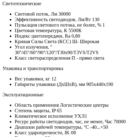
Светотехнические
Световой поток, Лм
30000
Эффективность светодиодов, Лм/Вт
130
Пульсация светового потока, не более, %
1
Цветовая температура, К
5500К
Индекс цветопередачи, Ra
0,80
Кривая Силы Света (КСС)
Ш- Широкая
Угол излучения, °
30°/45°/60°/90°/120°/T30x90/T3VS/T2VS
Класс светораспределения
П - прямо света
Упаковка и транспортировка
Вес упаковки, кг
12
Габариты упаковки (ДхШхВ), мм
905х440х190
Эксплуатационные
Область применения
Логистические центры
Степень защиты, IP
65
Климатическое исполнение
УХЛ1
Ресурс работы светодиодов, час, не менее, Час
70000
Диапазон рабочей температуры, °С
-40...+50
Класс ударопрочности, IK
08