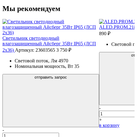
Мы рекомендуем
ALED.PROM.218
890 ₽
Светильник светодиодный
влагозащищенный Айсберг 35Вт IP65 (ЛСП
Световой п
2х36)
Артикул: 23603565
3 750 ₽
от
Световой поток, Лм
4970
Номинальная мощность, Вт
35
отправить запрос
-
+
в корзину
-