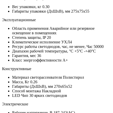
Вес упаковки, кг
0.30
Габариты упаковки (ДхШхВ), мм
275х75х55
Эксплуатационные
Область применения
Аварийное или резервное
освещение в помещениях
Степень защиты, IP
20
Климатическое исполнение
УХЛ4
Ресурс работы светодиодов, час, не менее, Час
50000
Диапазон рабочей температуры, °С
+5°C -+40°C
Гарантия, мес
36
Класс энергоэффективности
A+
Конструктивные
Материал светорассеивателя
Полистирол
Масса, Кг
0.26
Габариты (ДхШхВ), мм
270х65х52
Способ монтажа
Накладной
LED Чип
30 ярких светодиодов
Электрические
Рабочее напряжение, В
187-242(АС)