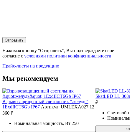
Отправить
Нажимая кнопку "Отправить", Вы подтверждаете свое
согласие с
условиями политики конфиденциальности
Прайс-листы на продукцию
Мы рекомендуем
SkatLED LL-308
Взрывозащищенный светильник "желудь"
₽
1ExdIIСT6Gb IP67
Артикул: UMLEXА027
12
Световой п
360 ₽
Номинальна
Номинальная мощность, Вт
250
от