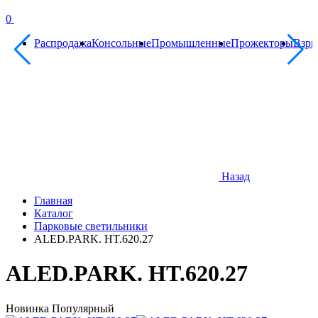
0
Распродажа
Консольные
Промышленные
Прожекторы
Взр
Назад
Главная
Каталог
Парковые светильники
ALED.PARK. HT.620.27
ALED.PARK. HT.620.27
Новинка
Популярный