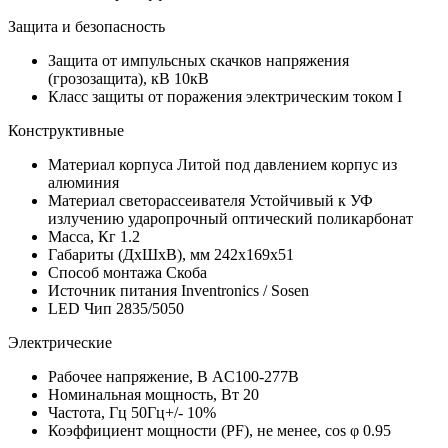
Защита и безопасность
Защита от импульсных скачков напряжения
(грозозащита), кВ
10кВ
Класс защиты от поражения электрическим током
I
Конструктивные
Материал корпуса
Литой под давлением корпус из
алюминия
Материал светорассеивателя
Устойчивый к УФ
излучению ударопрочный оптический поликарбонат
Масса, Кг
1.2
Габариты (ДхШхВ), мм
242x169x51
Способ монтажа
Скоба
Источник питания
Inventronics / Sosen
LED Чип
2835/5050
Электрические
Рабочее напряжение, В
AC100-277В
Номинальная мощность, Вт
20
Частота, Гц
50Гц+/- 10%
Коэффициент мощности (PF), не менее, cos φ
0.95