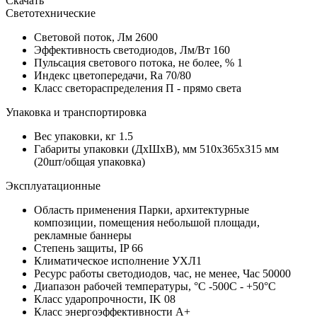
Скачать
Светотехнические
Световой поток, Лм
2600
Эффективность светодиодов, Лм/Вт
160
Пульсация светового потока, не более, %
1
Индекс цветопередачи, Ra
70/80
Класс светораспределения
П - прямо света
Упаковка и транспортировка
Вес упаковки, кг
1.5
Габариты упаковки (ДхШхВ), мм
510x365x315 мм
(20шт/общая упаковка)
Эксплуатационные
Область применения
Парки, архитектурные
композиции, помещения небольшой площади,
рекламные баннеры
Степень защиты, IP
66
Климатическое исполнение
УХЛ1
Ресурс работы светодиодов, час, не менее, Час
50000
Диапазон рабочей температуры, °С
-500C - +50°C
Класс ударопрочности, IK
08
Класс энергоэффективности
A+