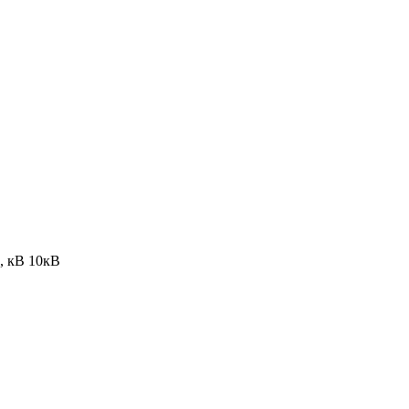
), кВ
10кВ