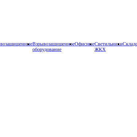
ывозащищенные
Взрывозащищенное
Офисные
Cветильники
Склад
оборудование
ЖКХ