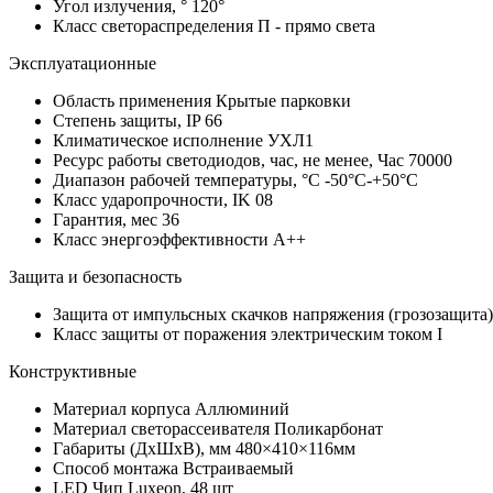
Угол излучения, °
120°
Класс светораспределения
П - прямо света
Эксплуатационные
Область применения
Крытые парковки
Степень защиты, IP
66
Климатическое исполнение
УХЛ1
Ресурс работы светодиодов, час, не менее, Час
70000
Диапазон рабочей температуры, °С
-50°C-+50°C
Класс ударопрочности, IK
08
Гарантия, мес
36
Класс энергоэффективности
A++
Защита и безопасность
Защита от импульсных скачков напряжения (грозозащита
Класс защиты от поражения электрическим током
I
Конструктивные
Материал корпуса
Аллюминий
Материал светорассеивателя
Поликарбонат
Габариты (ДхШхВ), мм
480×410×116мм
Способ монтажа
Встраиваемый
LED Чип
Luxeon, 48 шт