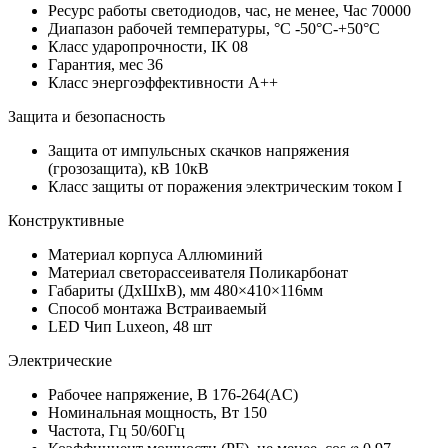
Ресурс работы светодиодов, час, не менее, Час
70000
Диапазон рабочей температуры, °С
-50°C-+50°C
Класс ударопрочности, IK
08
Гарантия, мес
36
Класс энергоэффективности
A++
Защита и безопасность
Защита от импульсных скачков напряжения
(грозозащита), кВ
10кВ
Класс защиты от поражения электрическим током
I
Конструктивные
Материал корпуса
Аллюминий
Материал светорассеивателя
Поликарбонат
Габариты (ДхШхВ), мм
480×410×116мм
Способ монтажа
Встраиваемый
LED Чип
Luxeon, 48 шт
Электрические
Рабочее напряжение, В
176-264(AC)
Номинальная мощность, Вт
150
Частота, Гц
50/60Гц