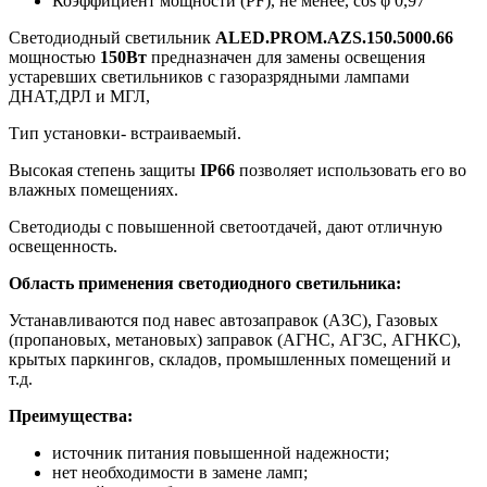
Коэффициент мощности (PF), не менее, cos φ
0,97
Светодиодный светильник
ALED.PROM.AZS.150.5000.66
мощностью
150Вт
предназначен для замены освещения
устаревших светильников с газоразрядными лампами
ДНАТ,ДРЛ и МГЛ,
Тип установки- встраиваемый.
Высокая степень защиты
IP66
позволяет использовать его во
влажных помещениях.
Светодиоды с повышенной светоотдачей, дают отличную
освещенность.
Область применения светодиодного светильника:
Устанавливаются под навес автозаправок (АЗС), Газовых
(пропановых, метановых) заправок (АГНС, АГЗС, АГНКС),
крытых паркингов, складов, промышленных помещений и
т.д.
Преимущества:
источник питания повышенной надежности;
нет необходимости в замене ламп;