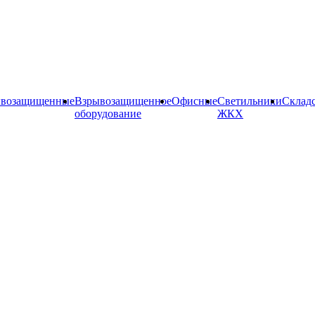
ывозащищенные
Взрывозащищенное
Офисные
Cветильники
Склад
оборудование
ЖКХ