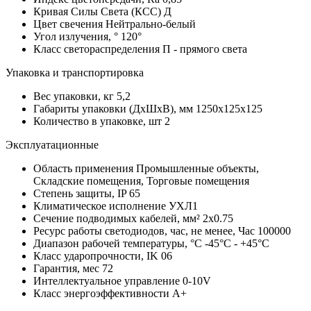
Кривая Силы Света (КСС)
Д
Цвет свечения
Нейтрально-белый
Угол излучения, °
120°
Класс светораспределения
П - прямого света
Упаковка и транспортировка
Вес упаковки, кг
5,2
Габариты упаковки (ДхШхВ), мм
1250х125х125
Количество в упаковке, шт
2
Эксплуатационные
Область применения
Промышленные объекты,
Складские помещения, Торговые помещения
Степень защиты, IP
65
Климатическое исполнение
УХЛ1
Сечение подводимых кабелей, мм²
2x0.75
Ресурс работы светодиодов, час, не менее, Час
100000
Диапазон рабочей температуры, °С
-45°C - +45°C
Класс ударопрочности, IK
06
Гарантия, мес
72
Интеллектуальное управление
0-10V
Класс энергоэффективности
A+