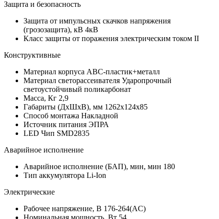
Защита и безопасность
Защита от импульсных скачков напряжения
(грозозащита), кВ
4кВ
Класс защиты от поражения электрическим током
II
Конструктивные
Материал корпуса
АВС-пластик+металл
Материал светорассеивателя
Ударопрочный
светоустойчивый поликарбонат
Масса, Кг
2,9
Габариты (ДхШхВ), мм
1262х124х85
Способ монтажа
Накладной
Источник питания
ЭПРА
LED Чип
SMD2835
Аварийное исполнение
Аварийное исполнение (БАП), мин, мин
180
Тип аккумулятора
Li-Ion
Электрические
Рабочее напряжение, В
176-264(AC)
Номинальная мощность, Вт
54