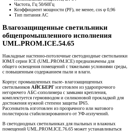
Частота, Гц
50/60Гц
Коэффициент мощности (PF), не менее, cos φ
0,96
Тип питания
AC
Влагозащищенные светильники
общепромышленного исполнения
UML.PROM.ICE.54.65
Накладные настенно-потолочные светодиодные светильники
ЮМЛ серии ICE (UML.PROM.ICE) предназначены для
общего освещения помещений с тяжелыми условиями среды,
с повышенным содержанием пыли и влаги.
Корпус промышленных пыле- влагозащищенных
светильников
АЙСБЕРГ
изготовлен из ударопрочного
негорючего АБС-сополимера с замками крепления,
комплектуется гермовводом и силиконовой прокладкой для
достижения нужной степени защиты IP65.
Рассеиватель изготовлен из прозрачного или матового
полистирола стабилизированного от УФ-излучений.
В светодиодных светильниках для пыльных и влажных
помещений UML.PROM.ICE.76.65 может устанавливаться