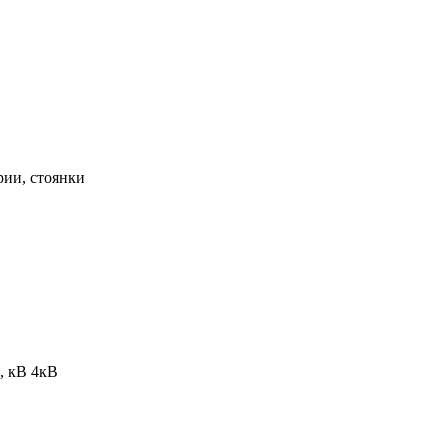
рии, стоянки
), кВ
4кВ