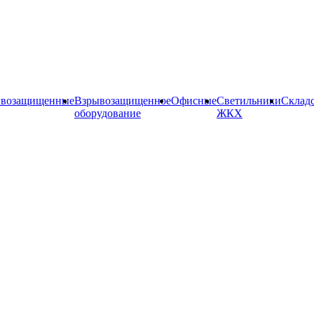
ывозащищенные
Взрывозащищенное
Офисные
Cветильники
Склад
оборудование
ЖКХ