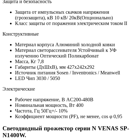
Защита и безопасность
Защита от импульсных скачков напряжения
(грозозащита), кВ
10 кВ/ 20кВ(Опционально)
Класс защиты от поражения электрическим током
II
Конструктивные
Материал корпуса
Алюминий холодной ковки
Материал светорассеивателя
Устойчивый к УФ
излучению Оптический Поликарбонат
Масса, Кг
7,8
Габариты (ДхШхВ), мм
427х242х292
Источник питания
Sosen / Inventronics / Meanwell
LED Чип
3030 / 5050
Электрические
Рабочее напряжение, В
AC200-480В
Номинальная мощность, Вт
400
Частота, Гц
50Гц+/- 10%
Коэффициент мощности (PF), не менее, cos φ
0,95
Светодиодный прожектор серии N VENAS SP-
N1400W.