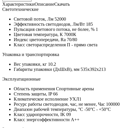
Характеристики
Описание
Скачать
Светотехнические
Световой поток, Лм
52000
Эффективность светодиодов, Лм/Вт
185
Пульсация светового потока, не более, %
1
Цветовая температура, К
7000К
Индекс цветопередачи, Ra
70/80
Класс светораспределения
П - прямо света
Упаковка и транспортировка
Вес упаковки, кг
10.2
Габариты упаковки (ДхШхВ), мм
535x392x213
Эксплуатационные
Область применения
Спортивные арены
Степень защиты, IP
66
Климатическое исполнение
УХЛ1
Ресурс работы светодиодов, час, не менее, Час
100000
Диапазон рабочей температуры, °С
-50°С - +50°С
Класс ударопрочности, IK
09
Класс энергоэффективности
A++