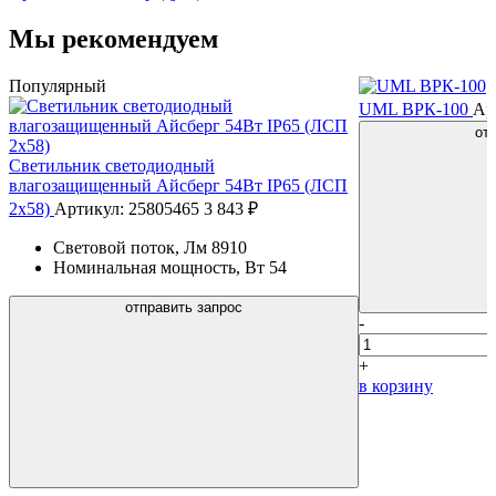
Мы рекомендуем
Популярный
UML ВРК-100
Ар
от
Светильник светодиодный
влагозащищенный Айсберг 54Вт IP65 (ЛСП
2х58)
Артикул: 25805465
3 843 ₽
Световой поток, Лм
8910
Номинальная мощность, Вт
54
отправить запрос
-
+
в корзину