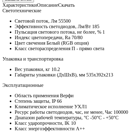
Характеристики
Описание
Скачать
Светотехнические
Световой поток, Лм
55500
Эффективность светодиодов, Лм/Вт
185
Пульсация светового потока, не более, %
1
Индекс цветопередачи, Ra
70/80
Цвет свечения
Белый (RGB опция)
Класс светораспределения
П - прямо света
Упаковка и транспортировка
Вес упаковки, кг
10.2
Габариты упаковки (ДхШхВ), мм
535x392x213
Эксплуатационные
Область применения
Верфи
Степень защиты, IP
66
Климатическое исполнение
УХЛ1
Ресурс работы светодиодов, час, не менее, Час
100000
Диапазон рабочей температуры, °С
-50°С - +50°С
Класс ударопрочности, IK
10
Класс энергоэффективности
A++