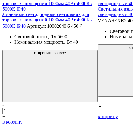
Светильник взр
Линейный светодиодный светильник для
светодиодный 40
торговых помещений 1000мм 40Вт 4000К /
VENASEXR2
40 
5000К IP40
Артикул: 10002040
6 450 ₽
Световой п
Световой поток, Лм
5600
Номинальна
Номинальная мощность, Вт
40
от
отправить запрос
-
-
+
+
в корзину
в корзину