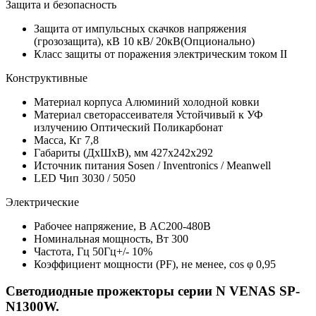
Защита и безопасность
Защита от импульсных скачков напряжения
(грозозащита), кВ
10 кВ/ 20кВ(Опционально)
Класс защиты от поражения электрическим током
II
Конструктивные
Материал корпуса
Алюминий холодной ковки
Материал светорассеивателя
Устойчивый к УФ
излучению Оптический Поликарбонат
Масса, Кг
7,8
Габариты (ДхШхВ), мм
427х242х292
Источник питания
Sosen / Inventronics / Meanwell
LED Чип
3030 / 5050
Электрические
Рабочее напряжение, В
AC200-480В
Номинальная мощность, Вт
300
Частота, Гц
50Гц+/- 10%
Коэффициент мощности (PF), не менее, cos φ
0,95
Светодиодные прожекторы
серии N VENAS SP-
N1300W.