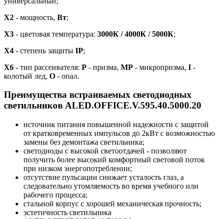
универсальный;
Х2
- мощность,
Вт
;
X3
- цветовая температура:
3000К / 4000К / 5000К
;
X4
- степень защиты
IP
;
Х6
- тип рассеивателя:
P
- призма,
MP
- микропризма,
I
-
колотый лед,
O
- опал.
Преимущества встраиваемых светодиодных
светильников ALED.OFFICE.V.595.40.5000.20
источник питания повышенной надежности с защитой
от кратковременных импульсов до 2кВт с возможностью
замены без демонтажа светильника;
светодиоды с высокой светоотдачей - позволяют
получить более высокий комфортный световой поток
при низком энергопотреблении;
отсутствие пульсации снижает усталость глаз, а
следовательно утомляемость во время учебного или
рабочего процесса;
стальной корпус с хорошей механическая прочность;
эстетичность светильника