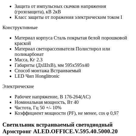
Защита от импульсных скачков напряжения
(грозозащита), кВ
2кВ
Класс защиты от поражения электрическим током
I
Конструктивные
Материал корпуса
Сталь покрытая белой порошковой
краской
Материал светорассеивателя
Полистирол или
поликарбонат
Масса, Кг
2.3
Габариты (ДхШхВ), мм
595х595х40
Способ монтажа
Встраиваемый
LED Чип
Honglitronic
Электрические
Рабочее напряжение, В
176-264(AC)
Номинальная мощность, Вт
40
Частота, Гц
50 +/- 10%
Коэффициент мощности (PF), не менее, cos φ
0,97
Светильник встраиваемый светодиодный
Армстронг ALED.OFFICE.V.595.40.5000.20