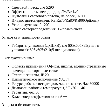
Световой поток, Лм
5290
Эффективность светодиодов, Лм/Вт
140
Пульсация светового потока, не более, %
0.1
Индекс цветопередачи, Ra
Ra70/Ra80/Ra90(Optional)
Угол излучения, °
120°
Класс светораспределения
П - прямо света
Упаковка и транспортировка
Габариты упаковки (ДхШхВ), мм
605х605х95(2 шт в
упаковке); 605х605х210(5 шт в упаковке)
Эксплуатационные
Область применения
Офисы, школы, административные
помещения, торговые точки
Степень защиты, IP
20
Климатическое исполнение
УХЛ4
Ресурс работы светодиодов, час, не менее, Час
70000
Диапазон рабочей температуры, °С
-20...+40
Гарантия, мес
36
Класс энергоэффективности
A++
Защита и безопасность