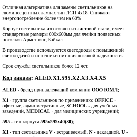
Отличная альтернатива для замены светильников на
люминесцентных лампах тип ЛСП 4х18. Снижают
энергопотребление более чем на 60%
Корпус светильника изготовлен из листовой стали, имеет
стандартные размеры 600х600мм для ячейки подвесных
потолков Армстронг, Байкал.
В производстве используются светодиоды с повышенной
светоотдачей и источники питания высокой надежности.
Срок службы светильников более 12 лет.
Код заказа
: ALED.Х1.595.X2.Х3.Х4.Х5
ALED
- бренд принадлежащий компании
ООО ЮМЛ
;
Х1
- группа светильников по применению:
OFFICE
-
офисные, административные,
SCHOOL
- для учебных
заведений,
MEDICAL
- для медицинских учреждений;
595
- тип корпуса
595х595х40(30)
;
Х1
- тип светильника
V
- встраиваемый,
N
- накладной,
U
-