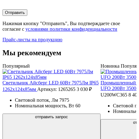
Отправить
Нажимая кнопку "Отправить", Вы подтверждаете свое
согласие с
условиями политики конфиденциальности
Прайс-листы на продукцию
Мы рекомендуем
Популярный
Новинка
Популя
Светильник Айсберг LED 60Вт 7975Лм IP65
Промышленный с
UFO 200Вт 3500-
1262х124х85мм
Артикул: 1265265
3 030 ₽
U200WC365
8 40
Световой поток, Лм
7975
Номинальная мощность, Вт
60
Световой п
Номинальна
отправить запрос
от