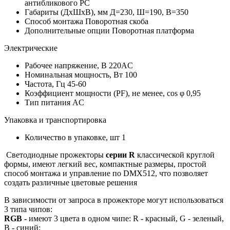
антибликового PC
Габариты (ДхШхВ), мм
Д=230, Ш=190, В=350
Способ монтажа
Поворотная скоба
Дополнительные опции
Поворотная платформа
Электрические
Рабочее напряжение, В
220AC
Номинальная мощность, Вт
100
Частота, Гц
45-60
Коэффициент мощности (PF), не менее, cos φ
0,95
Тип питания
AC
Упаковка и транспортировка
Количество в упаковке, шт
1
Светодиодные прожекторы
серии R
классической круглой
формы, имеют легкий вес, компактные размеры, простой
способ монтажа и управление по DMX512, что позволяет
создать различные цветовые решения
В зависимости от запроса в прожекторе могут использоваться
3 типа чипов:
RGB -
имеют 3 цвета в одном чипе: R - красный, G - зеленый,
B - синий;