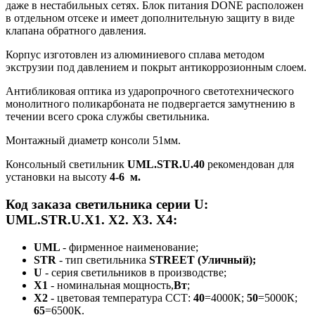
даже в нестабильных сетях. Блок питания DONE расположен
в отдельном отсеке и имеет дополнительную защиту в виде
клапана обратного давления.
Корпус
изготовлен из алюминиевого сплава
методом
экструзии под давлением и покрыт антикоррозионным слоем.
Антибликовая оптика из ударопрочного светотехнического
монолитного поликарбоната не подвергается замутнению в
течении всего срока службы светильника.
Монтажный диаметр консоли 51мм.
Консольный светильник
UML.STR.U.40
рекомендован для
установки на высоту
4-6 м.
Код заказа светильника серии U:
UML.STR.U.X1. X2. X3. Х4:
UML
-
фирменное наименование;
STR
-
тип светильника
STREET (Уличный);
U
- серия светильников в производстве;
X1
- номинальная мощность,
Вт
;
Х2
- цветовая температура ССТ:
40
=4000К;
50
=5000К;
65
=6500К.