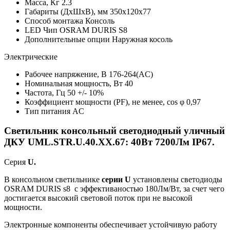
Масса, Кг
2.3
Габариты (ДхШхВ), мм
350х120х77
Способ монтажа
Консоль
LED Чип
OSRAM DURIS S8
Дополнительные опции
Наружная косоль
Электрические
Рабочее напряжение, В
176-264(AC)
Номинальная мощность, Вт
40
Частота, Гц
50 +/- 10%
Коэффициент мощности (PF), не менее, cos φ
0,97
Тип питания
AC
Светильник консольный светодиодный уличный
ДКУ UML.STR.U.40.ХХ.67: 40Вт 7200Лм IP67.
Серия
U.
В консольном светильнике
серии U
установлены светодиоды
OSRAM DURIS s8 с эффективаностью 180Лм/Вт, за счет чего
достигается высокий световой поток при не высокой
мощности.
Электронные компоненты обеспечивает устойчивую работу