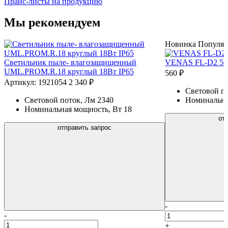
Прайс-листы на продукцию
Мы рекомендуем
Новинка
Популя
Светильник пыле- влагозащищенный
VENAS FL-D2 5
UML.PROM.R.18 круглый 18Вт IP65
560 ₽
Артикул: 1921054
2 340 ₽
Световой п
Световой поток, Лм
2340
Номинальна
Номинальная мощность, Вт
18
от
отправить запрос
-
-
+