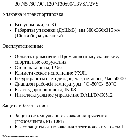
30°/45°/60°/90°/120°/T30x90/T3VS/T2VS
Упаковка и транспортировка
Вес упаковки, кг
3.0
Габариты упаковки (ДхШхВ), мм
588x360x315 мм
(10шт/общая упаковка)
Эксплуатационные
Область применения
Промышленные, складские,
спортивные сооружения
Степень защиты, IP
66
Климатическое исполнение
УХЛ1
Ресурс работы светодиодов, час, не менее, Час
50000
Диапазон рабочей температуры, °С
-50°C-+50°C
Класс ударопрочности, IK
08
Интеллектуальное управление
DALI/DMX512
Защита и безопасность
Защита от импульсных скачков напряжения
(грозозащита), кВ
10кВ
Класс защиты от поражения электрическим током
I