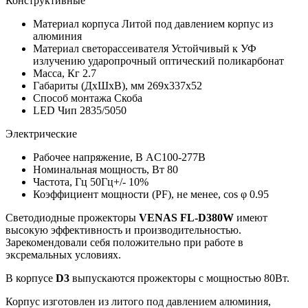
Конструктивные
Материал корпуса
Литой под давлением корпус из
алюминия
Материал светорассеивателя
Устойчивый к УФ
излучению ударопрочный оптический поликарбонат
Масса, Кг
2.7
Габариты (ДхШхВ), мм
269x337x52
Способ монтажа
Скоба
LED Чип
2835/5050
Электрические
Рабочее напряжение, В
AC100-277В
Номинальная мощность, Вт
80
Частота, Гц
50Гц+/- 10%
Коэффициент мощности (PF), не менее, cos φ
0.95
Светодиодные прожекторы
VENAS FL-D380W
имеют
высокую эффективность и производительностью.
Зарекомендовали себя положительно при работе в
эксремальных условиях.
В корпусе
D3
выпускаются прожекторы с мощностью 80Вт.
Корпус изготовлен из литого под давлением алюминия,