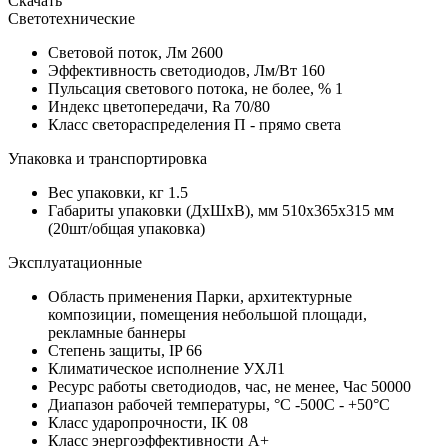
Скачать
Светотехнические
Световой поток, Лм
2600
Эффективность светодиодов, Лм/Вт
160
Пульсация светового потока, не более, %
1
Индекс цветопередачи, Ra
70/80
Класс светораспределения
П - прямо света
Упаковка и транспортировка
Вес упаковки, кг
1.5
Габариты упаковки (ДхШхВ), мм
510x365x315 мм
(20шт/общая упаковка)
Эксплуатационные
Область применения
Парки, архитектурные
композиции, помещения небольшой площади,
рекламные баннеры
Степень защиты, IP
66
Климатическое исполнение
УХЛ1
Ресурс работы светодиодов, час, не менее, Час
50000
Диапазон рабочей температуры, °С
-500C - +50°C
Класс ударопрочности, IK
08
Класс энергоэффективности
A+