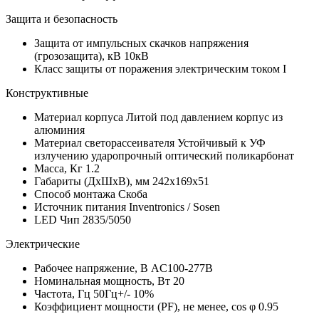
Защита и безопасность
Защита от импульсных скачков напряжения
(грозозащита), кВ
10кВ
Класс защиты от поражения электрическим током
I
Конструктивные
Материал корпуса
Литой под давлением корпус из
алюминия
Материал светорассеивателя
Устойчивый к УФ
излучению ударопрочный оптический поликарбонат
Масса, Кг
1.2
Габариты (ДхШхВ), мм
242x169x51
Способ монтажа
Скоба
Источник питания
Inventronics / Sosen
LED Чип
2835/5050
Электрические
Рабочее напряжение, В
AC100-277В
Номинальная мощность, Вт
20
Частота, Гц
50Гц+/- 10%
Коэффициент мощности (PF), не менее, cos φ
0.95