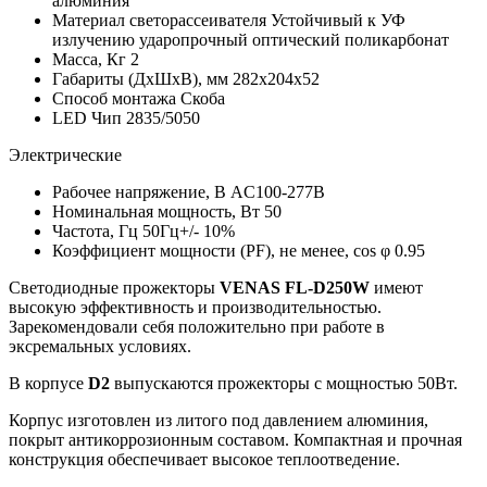
алюминия
Материал светорассеивателя
Устойчивый к УФ
излучению ударопрочный оптический поликарбонат
Масса, Кг
2
Габариты (ДхШхВ), мм
282x204x52
Способ монтажа
Скоба
LED Чип
2835/5050
Электрические
Рабочее напряжение, В
AC100-277В
Номинальная мощность, Вт
50
Частота, Гц
50Гц+/- 10%
Коэффициент мощности (PF), не менее, cos φ
0.95
Светодиодные прожекторы
VENAS FL-D250W
имеют
высокую эффективность и производительностью.
Зарекомендовали себя положительно при работе в
эксремальных условиях.
В корпусе
D2
выпускаются прожекторы с мощностью 50Вт.
Корпус изготовлен из литого под давлением алюминия,
покрыт антикоррозионным составом. Компактная и прочная
конструкция обеспечивает высокое теплоотведение.