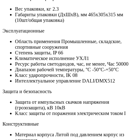
Вес упаковки, кг
2.3
Габариты упаковки (ДхШхВ), мм
465x305x315 мм
(10шт/общая упаковка)
Эксплуатационные
Область применения
Промышленные, складские,
спортивные сооружения
Степень защиты, IP
66
Климатическое исполнение
УХЛ1
Ресурс работы светодиодов, час, не менее, Час
50000
Диапазон рабочей температуры, °С
-50°C-+50°C
Класс ударопрочности, IK
08
Интеллектуальное управление
DALI/DMX512
Защита и безопасность
Защита от импульсных скачков напряжения
(грозозащита), кВ
10кВ
Класс защиты от поражения электрическим током
I
Конструктивные
Материал корпуса
Литой под давлением корпус из