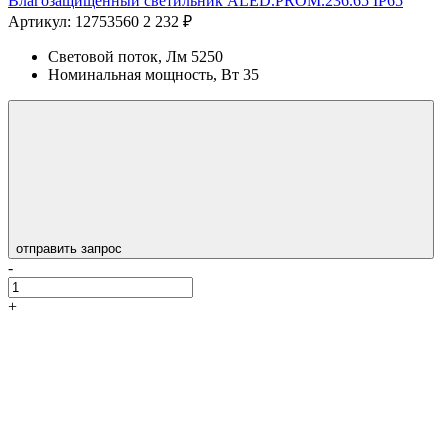
Влагозащищенный светильник ALED.PROM.236.65 IP65
Артикул: 12753560
2 232 ₽
Световой поток, Лм
5250
Номинальная мощность, Вт
35
отправить запрос
-
+