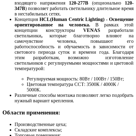
входящего напряжения
120-277В
(опционально
120-
347В
) позволяет работать светильнику длительное время
в нестабильных сетях.
Концепция
HCL(Human Centric Lighting) - Освещение
ориентированное на человека.
В рамках этой
концепции конструкторы
VENAS
разработали
светильники
,
которые благотворно влияют на
самочувствие человека,
повышают его
работоспособность и обучаемость в зависимости от
светового периода суток и времени года. Благодаря
этим разработкам, возможно изготовление
светильников с регулируемыми мощностями и цветовой
температурой:
Регулируемая мощность: 80Вт / 100Вт / 150Вт;
Цветовая температура ССТ: 3500К / 4000К /
5000К.
Различные способы монтажа позволяют легко подобрать
нужный вариант крепления.
Области применения:
Производственные цеха;
Складские комплексы;
Торговые помещения;