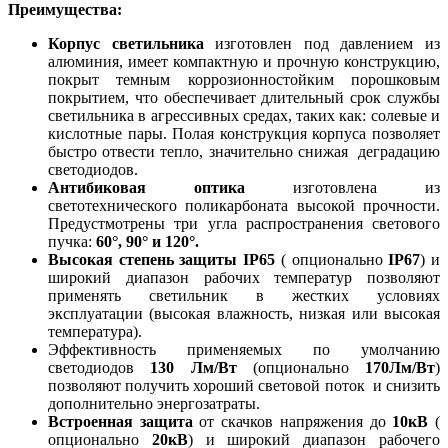
Преимущества
:
Корпус светильника
изготовлен под давлением из
алюминия, имеет компактную и прочную конструкцию,
покрыт темным коррозионностойким порошковым
покрытием, что обеспечивает длительный срок службы
светильника в агрессивных средах, таких как: солевые и
кислотные пары. Полая конструкция корпуса позволяет
быстро отвести тепло, значительно снижая деградацию
светодиодов.
Антибиковая оптика
изготовлена из
светотехнического поликарбоната высокой прочности.
Предустмотрены три угла распространения светового
пучка:
60°, 90° и 120°.
Высокая степень защиты IP65
( опционально
IP67
) и
широкий диапазон рабочих температур позволяют
применять светильник в жестких условиях
эксплуатации (высокая влажность, низкая или высокая
температура).
Эффективность применяемых по умолчанию
светодиодов
130 Лм/Вт
(опционально
170Лм/Вт
)
позволяют получить хороший световой поток и снизить
дополнительно энергозатраты.
Встроенная защита
от скачков напряжения до
10кВ
(
опционально
20кВ
) и широкий диапазон рабочего