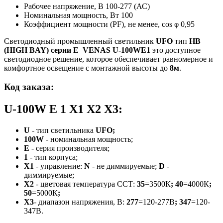
Рабочее напряжение, В
100-277 (АС)
Номинальная мощность, Вт
100
Коэффициент мощности (PF), не менее, cos φ
0,95
Светодиодный промышленный светильник
UFO
тип
HB
(HIGH BAY)
серии E
VENAS U-100WE1
это доступное
светодиодное решение, которое обеспечивает равномерное и
комфортное освещение с монтажной высоты до
8м
.
Код заказа
:
U-100W E 1 X1 X2 X3:
U
-
тип светильника
UFO;
100W
- номинальная мощность;
Е
- серия производителя;
1
- тип корпуса;
Х1
- управление:
N
- не диммируемые;
D
-
диммируемые;
Х2
- цветовая температура ССТ:
35
=3500К
;
40
=4000К
;
50
=5000К
;
Х3
- диапазон напряжения, В:
277
=120-277В
;
347
=120-
347В.