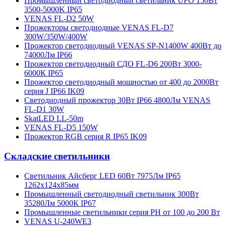
Промышленный светодиодный светильник UFO 150Вт
3500-5000K IP65
VENAS FL-D2 50W
Прожекторы светодиодные VENAS FL-D7
300W/350W/400W
Прожектор светодиодный VENAS SP-N1400W 400Вт до
74000Лм IP66
Прожектор светодиодный СДО FL-D6 200Вт 3000-
6000К IP65
Прожектор светодиодный мощностью от 400 до 2000Вт
серия J IP66 IK09
Cветодиодный прожектор 30Вт IP66 4800Лм VENAS
FL-D1 30W
SkatLED LL-50m
VENAS FL-D5 150W
Прожектор RGB серия R IP65 IK09
Складские светильники
Светильник Айсберг LED 60Вт 7975Лм IP65
1262х124х85мм
Промышленный светодиодный светильник 300Вт
35280Лм 5000К IP67
Промышленные светильники серия PH от 100 до 200 Вт
VENAS U-240WE3