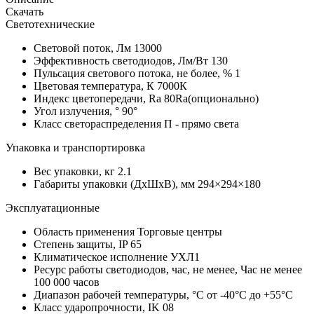
Скачать
Светотехнические
Световой поток, Лм
13000
Эффективность светодиодов, Лм/Вт
130
Пульсация светового потока, не более, %
1
Цветовая температура, К
7000К
Индекс цветопередачи, Ra
80Ra(опционально)
Угол излучения, °
90°
Класс светораспределения
П - прямо света
Упаковка и транспортировка
Вес упаковки, кг
2.1
Габариты упаковки (ДхШхВ), мм
294×294×180
Эксплуатационные
Область применения
Торговые центры
Степень защиты, IP
65
Климатическое исполнение
УХЛ1
Ресурс работы светодиодов, час, не менее, Час
не менее
100 000 часов
Диапазон рабочей температуры, °С
от -40°C до +55°C
Класс ударопрочности, IK
08