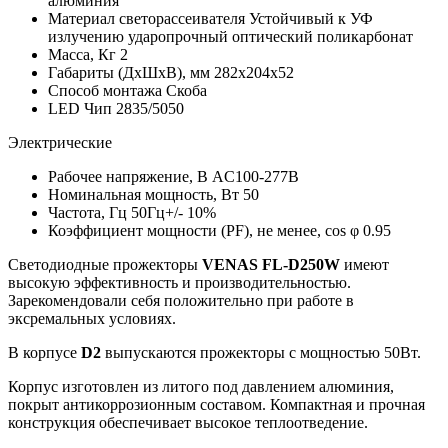
алюминия
Материал светорассеивателя
Устойчивый к УФ
излучению ударопрочный оптический поликарбонат
Масса, Кг
2
Габариты (ДхШхВ), мм
282x204x52
Способ монтажа
Скоба
LED Чип
2835/5050
Электрические
Рабочее напряжение, В
AC100-277В
Номинальная мощность, Вт
50
Частота, Гц
50Гц+/- 10%
Коэффициент мощности (PF), не менее, cos φ
0.95
Светодиодные прожекторы
VENAS FL-D250W
имеют
высокую эффективность и производительностью.
Зарекомендовали себя положительно при работе в
эксремальных условиях.
В корпусе
D2
выпускаются прожекторы с мощностью 50Вт.
Корпус изготовлен из литого под давлением алюминия,
покрыт антикоррозионным составом. Компактная и прочная
конструкция обеспечивает высокое теплоотведение.