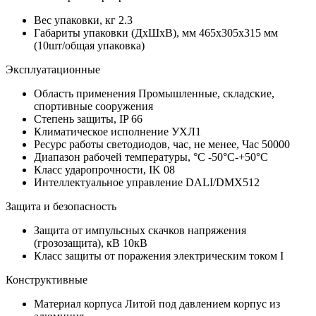
Вес упаковки, кг
2.3
Габариты упаковки (ДхШхВ), мм
465x305x315 мм
(10шт/общая упаковка)
Эксплуатационные
Область применения
Промышленные, складские,
спортивные сооружения
Степень защиты, IP
66
Климатическое исполнение
УХЛ1
Ресурс работы светодиодов, час, не менее, Час
50000
Диапазон рабочей температуры, °С
-50°C-+50°C
Класс ударопрочности, IK
08
Интеллектуальное управление
DALI/DMX512
Защита и безопасность
Защита от импульсных скачков напряжения
(грозозащита), кВ
10кВ
Класс защиты от поражения электрическим током
I
Конструктивные
Материал корпуса
Литой под давлением корпус из