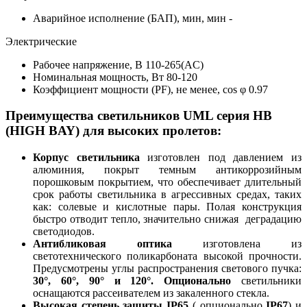
Аварийное исполнение (БАП), мин, мин
-
Электрические
Рабочее напряжение, В
110-265(AC)
Номинальная мощность, Вт
80-120
Коэффициент мощности (PF), не менее, cos φ
0.97
Преимущества светильников UML серия HB
(HIGH BAY) для высоких пролетов
:
Корпус светильника
изготовлен под давлением из
алюминия, покрыт темным антикоррозийным
порошковым покрытием, что обеспечивает длительный
срок работы светильника в агрессивных средах, таких
как: солевые и кислотные пары. Полая конструкция
быстро отводит тепло, значительно снижая деградацию
светодиодов.
Антибликовая оптика
изготовлена из
светотехнического поликарбоната высокой прочности.
Предусмотрены углы распространения светового пучка:
30°,
60°, 90° и 120°. Опционально
светильники
оснащаются рассеивателем из закаленного стекла.
Высокая степень защиты IP65
( опционально
IP67
) и