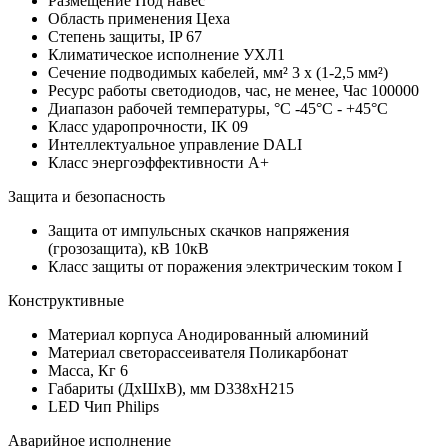
Размещение
Под навес
Область применения
Цеха
Степень защиты, IP
67
Климатическое исполнение
УХЛ1
Сечение подводимых кабелей, мм²
3 x (1-2,5 мм²)
Ресурс работы светодиодов, час, не менее, Час
100000
Диапазон рабочей температуры, °С
-45°C - +45°C
Класс ударопрочности, IK
09
Интеллектуальное управление
DALI
Класс энергоэффективности
A+
Защита и безопасность
Защита от импульсных скачков напряжения
(грозозащита), кВ
10кВ
Класс защиты от поражения электрическим током
I
Конструктивные
Материал корпуса
Анодированный алюминий
Материал светорассеивателя
Поликарбонат
Масса, Кг
6
Габариты (ДхШхВ), мм
D338хH215
LED Чип
Philips
Аварийное исполнение