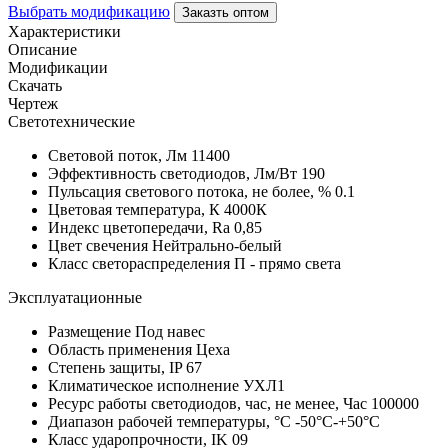
Выбрать модификацию
Заказть оптом
Характеристики
Описание
Модификации
Скачать
Чертеж
Светотехнические
Световой поток, Лм
11400
Эффективность светодиодов, Лм/Вт
190
Пульсация светового потока, не более, %
0.1
Цветовая температура, К
4000К
Индекс цветопередачи, Ra
0,85
Цвет свечения
Нейтрально-белый
Класс светораспределения
П - прямо света
Эксплуатационные
Размещение
Под навес
Область применения
Цеха
Степень защиты, IP
67
Климатическое исполнение
УХЛ1
Ресурс работы светодиодов, час, не менее, Час
100000
Диапазон рабочей температуры, °С
-50°C-+50°C
Класс ударопрочности, IK
09