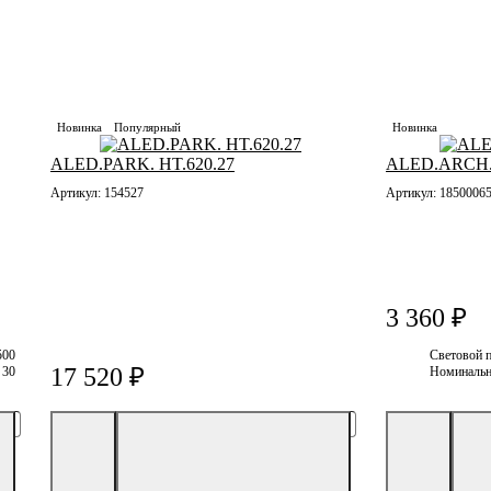
Новинка
Популярный
Новинка
ALED.PARK. HT.620.27
ALED.ARCH. 
Артикул: 154527
Артикул: 1850006
льности
3 360 ₽
500
Световой 
17 520 ₽
30
Номинальн