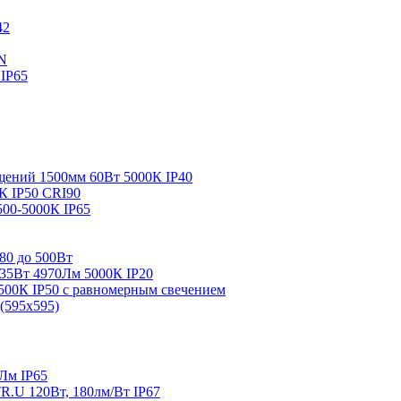
42
N
 IP65
щений 1500мм 60Вт 5000К IP40
К IP50 CRI90
00-5000К IP65
80 до 500Вт
 35Вт 4970Лм 5000К IP20
500К IP50 с равномерным свечением
(595х595)
Лм IP65
U 120Вт, 180лм/Вт IP67