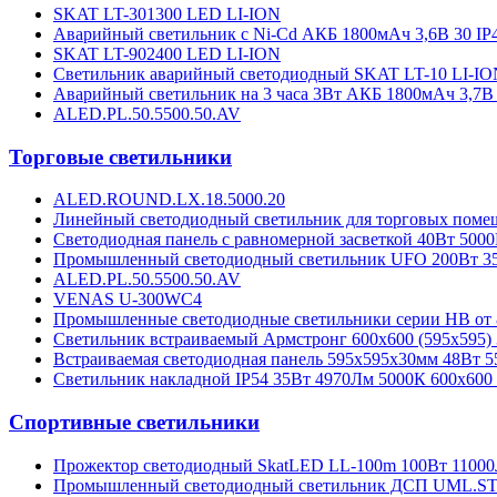
SKAT LT-301300 LED LI-ION
Аварийный светильник с Ni-Cd АКБ 1800мАч 3,6В 30 IP
SKAT LT-902400 LED LI-ION
Светильник аварийный светодиодный SKAT LT-10 LI-IO
Аварийный светильник на 3 часа 3Вт АКБ 1800мАч 3,7В
ALED.PL.50.5500.50.AV
Торговые светильники
ALED.ROUND.LX.18.5000.20
Линейный светодиодный светильник для торговых поме
Светодиодная панель с равномерной засветкой 40Вт 5000
Промышленный светодиодный светильник UFO 200Вт 35
ALED.PL.50.5500.50.AV
VENAS U-300WC4
Промышленные светодиодные светильники серии HB от 
Светильник встраиваемый Армстронг 600х600 (595х595)
Встраиваемая светодиодная панель 595х595х30мм 48Вт 5
Светильник накладной IP54 35Вт 4970Лм 5000К 600х600 
Спортивные светильники
Прожектор светодиодный SkatLED LL-100m 100Вт 11000
Промышленный светодиодный светильник ДСП UML.STR.