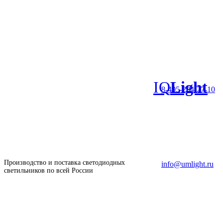
IQ
Light
8-495-204-27-10
Производство и поставка светодиодных
info@umlight.ru
светильников по всей России