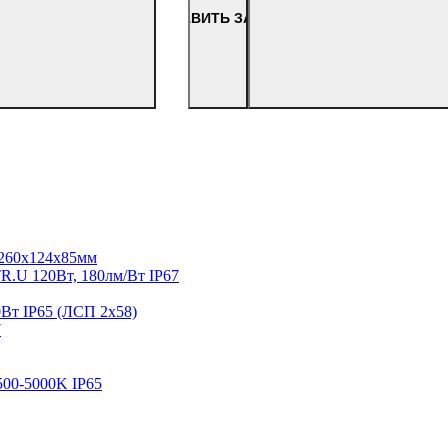
+
-
ОТПРАВИТЬ ЗАПРОС
1260х124х85мм
U 120Вт, 180лм/Вт IP67
Вт IP65 (ЛСП 2х58)
7
00-5000K IP65