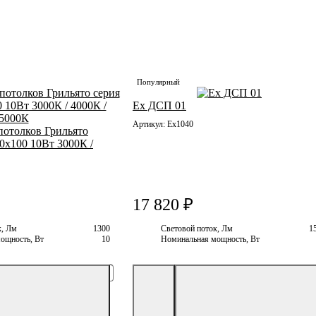
Укажите номер телефона
й лист, реквизиты и т.д)
Популярный
Ь ФАЙЛ
Ex ДСП 01
Артикул: Ex1040
потолков Грильято
Сообщение
0х100 10Вт 3000К /
я кнопку "Отправить", Вы подтверждаете свое согласие с
условиями политики конфиденциа
ОТПРАВИТЬ
17 820 ₽
к, Лм
1300
Световой поток, Лм
1
ощность, Вт
10
Номинальная мощность, Вт