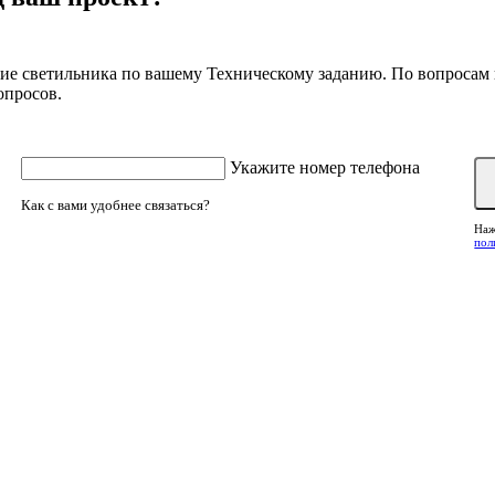
ние светильника по вашему Техническому заданию. По вопроса
опросов.
Укажите номер телефона
Как с вами удобнее связаться?
Наж
Запрос цены на
пол
Количество
Имя
бнее связаться?